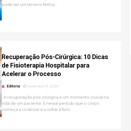
pode ser um terreno fértil p...
Recuperação Pós-Cirúrgica: 10 Dicas
de Fisioterapia Hospitalar para
Acelerar o Processo
Editoria
novembro 11, 2024
A recuperação pós-cirúrgica é um momento crucial na
vida de um paciente. É nesse período que o corpo
começa a cicatrizar e a voltar à func...