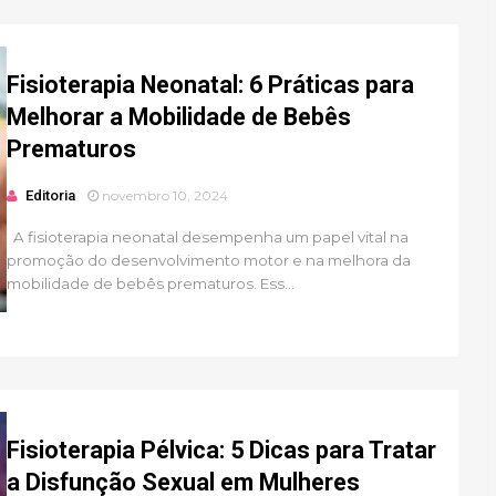
Fisioterapia Neonatal: 6 Práticas para
Melhorar a Mobilidade de Bebês
Prematuros
Editoria
novembro 10, 2024
A fisioterapia neonatal desempenha um papel vital na
promoção do desenvolvimento motor e na melhora da
mobilidade de bebês prematuros. Ess...
Fisioterapia Pélvica: 5 Dicas para Tratar
a Disfunção Sexual em Mulheres