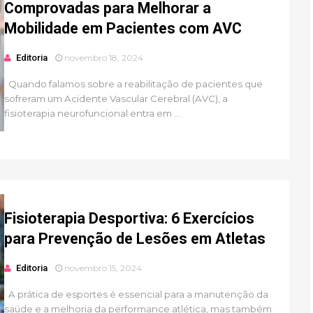
Comprovadas para Melhorar a
Mobilidade em Pacientes com AVC
Editoria
novembro 18, 2024
Quando falamos sobre a reabilitação de pacientes que
sofreram um Acidente Vascular Cerebral (AVC), a
fisioterapia neurofuncional entra em ...
Fisioterapia Desportiva: 6 Exercícios
para Prevenção de Lesões em Atletas
Editoria
novembro 15, 2024
A prática de esportes é essencial para a manutenção da
saúde e a melhoria da performance atlética, mas também