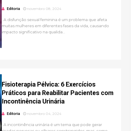
Editoria
novembro 08, 2024
A disfunção sexual feminina é um problema que afeta
muitas mulheres em diferentes fases da vida, causando
impacto significativo na qualida...
Fisioterapia Pélvica: 6 Exercícios
Práticos para Reabilitar Pacientes com
Incontinência Urinária
Editoria
novembro 04, 2024
A incontinência urinária é um tema que pode gerar
risadas nervosas ou olhares constrangidos, mas, como