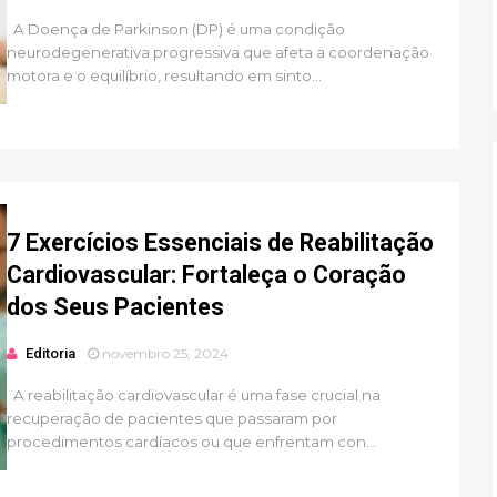
A Doença de Parkinson (DP) é uma condição
neurodegenerativa progressiva que afeta a coordenação
motora e o equilíbrio, resultando em sinto...
7 Exercícios Essenciais de Reabilitação
Cardiovascular: Fortaleça o Coração
dos Seus Pacientes
Editoria
novembro 25, 2024
A reabilitação cardiovascular é uma fase crucial na
recuperação de pacientes que passaram por
procedimentos cardíacos ou que enfrentam con...