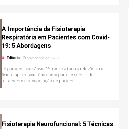
A Importância da Fisioterapia
Respiratória em Pacientes com Covid-
19: 5 Abordagens
Editoria
novembro 22, 2024
A pandemia de Covid-19 trouxe à tona a relevância da
fisioterapia respiratória como parte essencial do
tratamento e recuperação de pacient...
Fisioterapia Neurofuncional: 5 Técnicas