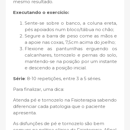
mesmo resultado.
Executando o exercício:
Sente-se sobre o banco, a coluna ereta,
pés apoiados num bloco/tábua no chão;
Segure a barra de peso come as mãos e
a apoie nas coxas, 7,5cm acima do joelho;
Flexione as panturrilhas erguendo os
calcanhares, tornozelo e pernas do solo,
mantendo-se na posição por um instante
e descendo a posição inicial.
Série
: 8-10 repetições, entre 3 a 5 séries.
Para finalizar, uma dica:
Atenda pé e tornozelo na Fisioterapia sabendo
diferenciar cada patologia que o paciente
apresenta.
As disfunções de pé e tornozelo são bem
comuns na prática clínica da Fisioterapia. Afinal